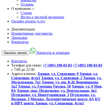
Вакансии
Отзывы
О компании
Статьи
Видео о честной медицине
Онлайн оплата услуг
Документация
Нормативные документы
Лицензии
Реквизиты
Написать в whatsapp
Заказать звонок
Контакты
Телефон для связи:
+7 (495) 190-03-03
+7 (495) 190-03-03
c 7:00 до 22:30
Адреса клиник:
Химки, ул. Совхозная, 9
Химки, ул.
Совхозная, 4стр1
Химки, ул. Совхозная, 2
Химки, ул.
Молодежная, 7к1
Химки, ул. им. К.И. Вороницына,
1к2
Химки, ул. Германа Титова, 10
Химки, ул. 9 Мая,
8А
Химки, мкр. Подрезково, ул. Центральная, 4к1
Путилково, ул. Новотушинская, 3
Путилково, ул.
Вольная, 3
Москва, Долгопрудненское шоссе, 6А
КТ
и МРТ центр, Химки, ул. Совхозная, 4стр1