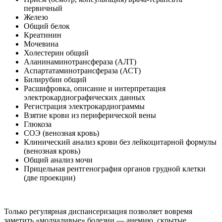
первичный
Железо
Общий белок
Креатинин
Мочевина
Холестерин общий
Аланинаминотрансфераза (АЛТ)
Аспартатаминотрансфераза (АСТ)
Билирубин общий
Расшифровка, описание и интерпретация
электрокардиографических данных
Регистрация электрокардиограммы
Взятие крови из периферической вены
Глюкоза
СОЭ (венозная кровь)
Клинический анализ крови без лейкоцитарной формулы
(венозная кровь)
Общий анализ мочи
Прицельная рентгенография органов грудной клетки
(две проекции)
Только регулярная диспансеризация позволяет вовремя
заметить «молчаливые» болезни — анемию, скрытые