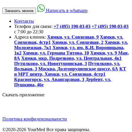
Написать в whatsapp
Заказать звонок
Контакты
Телефон для связи:
+7 (495) 190-03-03
+7 (495) 190-03-03
c 7:00 до 22:30
Адреса клиник:
Химки, ул. Совхозная, 9
Химки, ул.
Совхозная, 4стр1
Химки, ул. Совхозная, 2
Химки, ул.
Молодежная, 7к1
Химки, ул. им. К.И. Вороницына,
1к2
Химки, ул. Германа Титова, 10
Химки, ул. 9 Мая,
8А
Химки, мкр. Подрезково, ул. Центральная, 4к1
Путилково, ул. Новотушинская, 3
Путилково, ул.
Вольная, 3
Москва, Долгопрудненское шоссе, 6А
КТ
и МРТ центр, Химки, ул. Совхозная, 4стр1
Красногорск, ул. Авангардная, 3
Дербент, ул.
Пушкина, 46е
Скачать приложение
Политика конфиденциальности
©2020-2026 YourMed Все права защищены.