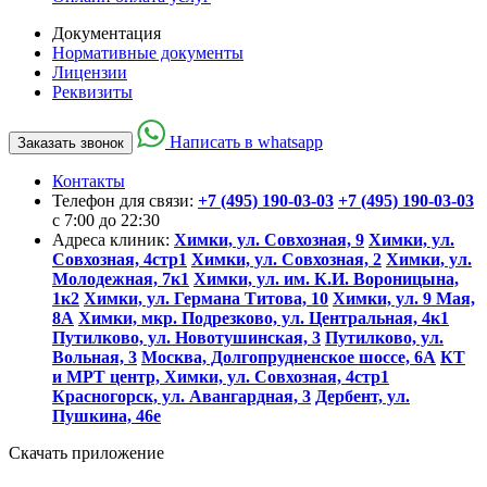
Документация
Нормативные документы
Лицензии
Реквизиты
Написать в whatsapp
Заказать звонок
Контакты
Телефон для связи:
+7 (495) 190-03-03
+7 (495) 190-03-03
c 7:00 до 22:30
Адреса клиник:
Химки, ул. Совхозная, 9
Химки, ул.
Совхозная, 4стр1
Химки, ул. Совхозная, 2
Химки, ул.
Молодежная, 7к1
Химки, ул. им. К.И. Вороницына,
1к2
Химки, ул. Германа Титова, 10
Химки, ул. 9 Мая,
8А
Химки, мкр. Подрезково, ул. Центральная, 4к1
Путилково, ул. Новотушинская, 3
Путилково, ул.
Вольная, 3
Москва, Долгопрудненское шоссе, 6А
КТ
и МРТ центр, Химки, ул. Совхозная, 4стр1
Красногорск, ул. Авангардная, 3
Дербент, ул.
Пушкина, 46е
Скачать приложение