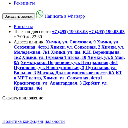
Реквизиты
Написать в whatsapp
Заказать звонок
Контакты
Телефон для связи:
+7 (495) 190-03-03
+7 (495) 190-03-03
c 7:00 до 22:30
Адреса клиник:
Химки, ул. Совхозная, 9
Химки, ул.
Совхозная, 4стр1
Химки, ул. Совхозная, 2
Химки, ул.
Молодежная, 7к1
Химки, ул. им. К.И. Вороницына,
1к2
Химки, ул. Германа Титова, 10
Химки, ул. 9 Мая,
8А
Химки, мкр. Подрезково, ул. Центральная, 4к1
Путилково, ул. Новотушинская, 3
Путилково, ул.
Вольная, 3
Москва, Долгопрудненское шоссе, 6А
КТ
и МРТ центр, Химки, ул. Совхозная, 4стр1
Красногорск, ул. Авангардная, 3
Дербент, ул.
Пушкина, 46е
Скачать приложение
Политика конфиденциальности