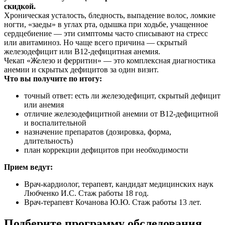
скидкой.
Хроническая усталость, бледность, выпадение волос, ломкие
ногти, «заеды» в углах рта, одышка при ходьбе, учащенное
сердцебиение — эти симптомы часто списывают на стресс
или авитаминоз. Но чаще всего причина — скрытый
железодефицит или В12-дефицитная анемия.
Чекап «Железо и ферритин» — это комплексная диагностика
анемии и скрытых дефицитов за один визит.
Что вы получите по итогу:
точный ответ: есть ли железодефицит, скрытый дефицит
или анемия
отличие железодефицитной анемии от В12-дефицитной
и воспалительной
назначение препаратов (дозировка, форма,
длительность)
план коррекции дефицитов при необходимости
Прием ведут:
Врач-кардиолог, терапевт, кандидат медицинских наук
Любченко И.С. Стаж работы 18 год.
Врач-терапевт Кочанова Ю.Ю. Стаж работы 13 лет.
Подберите программу обследования