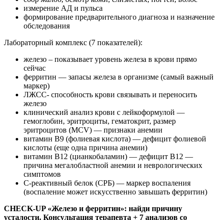
измерение АД и пульса
формирование предварительного диагноза и назначение
обследования
Лабораторный комплекс (7 показателей):
железо – показывает уровень железа в крови прямо
сейчас
ферритин — запасы железа в организме (самый важный
маркер)
ЛЖСС- способность крови связывать и переносить
железо
клинический анализ крови с лейкоформулой —
гемоглобин, эритроциты, гематокрит, размер
эритроцитов (MCV) — признаки анемии
витамин В9 (фолиевая кислота) — дефицит фолиевой
кислоты (еще одна причина анемии)
витамин В12 (цианкобаламин) — дефицит В12 —
причина мегалобластной анемии и неврологических
симптомов
С-реактивный белок (СРБ) — маркер воспаления
(воспаление может искусственно завышать ферритин)
CHECK-UP «Железо и ферритин»: найди причину
усталости. Консультация терапевта + 7 анализов со