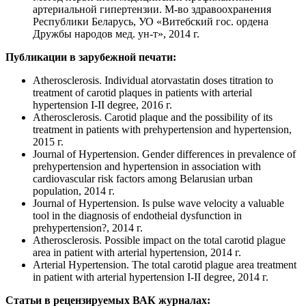
артериальной гипертензии. М-во здравоохранения
Республики Беларусь, УО «Витебский гос. ордена
Дружбы народов мед. ун-т», 2014 г.
Публикации в зарубежной печати:
Atherosclerosis. Individual atorvastatin doses titration to
treatment of carotid plaques in patients with arterial
hypertension I-II degree, 2016 г.
Atherosclerosis. Carotid plaque and the possibility of its
treatment in patients with prehypertension and hypertension,
2015 г.
Journal of Hypertension. Gender differences in prevalence of
prehypertension and hypertension in association with
cardiovascular risk factors among Belarusian urban
population, 2014 г.
Journal of Hypertension. Is pulse wave velocity a valuable
tool in the diagnosis of endotheial dysfunction in
prehypertension?, 2014 г.
Atherosclerosis. Possible impact on the total carotid plague
area in patient with arterial hypertension, 2014 г.
Arterial Hypertension. The total carotid plague area treatment
in patient with arterial hypertension I-II degree, 2014 г.
Статьи в рецензируемых ВАК журналах: