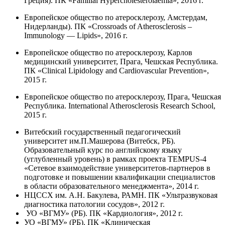
Греция). ПК «
Familial
Hypercholesterolaemia
», 2016 г.
Европейское общество по атеросклерозу, Амстердам,
Нидерланды). ПК
«Crossroads of Atherosclerosis –
Immunology — Lipids», 2016 г.
Европейское общество по атеросклерозу, Карлов
медицинский университет, Прага, Чешская Республика.
ПК
«Clinical Lipidology and Cardiovascular Prevention»,
2015 г.
Европейское общество по атеросклерозу, Прага, Чешская
Республика.
International Atherosclerosis Research School,
2015 г.
Витебский государственный педагогический
университет им.П.Машерова (Витебск, РБ).
Образовательный курс по английскому языку
(углубленный уровень) в рамках проекта TEMPUS-4
«Сетевое взаимодействие университетов-партнеров в
подготовке и повышении квалификации специалистов
в области образовательного менеджмента»
, 2014 г.
НЦССХ им. А.Н. Бакулева, РАМН. ПК «Ультразвуковая
диагностика патологии сосудов»
, 2012 г.
УО «ВГМУ» (РБ). ПК «Кардиология»
, 2012 г.
УО «ВГМУ» (РБ)
. ПК «Клиническая