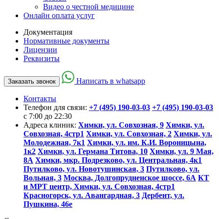
Видео о честной медицине
Онлайн оплата услуг
Документация
Нормативные документы
Лицензии
Реквизиты
Написать в whatsapp
Заказать звонок
Контакты
Телефон для связи:
+7 (495) 190-03-03
+7 (495) 190-03-03
c 7:00 до 22:30
Адреса клиник:
Химки, ул. Совхозная, 9
Химки, ул.
Совхозная, 4стр1
Химки, ул. Совхозная, 2
Химки, ул.
Молодежная, 7к1
Химки, ул. им. К.И. Вороницына,
1к2
Химки, ул. Германа Титова, 10
Химки, ул. 9 Мая,
8А
Химки, мкр. Подрезково, ул. Центральная, 4к1
Путилково, ул. Новотушинская, 3
Путилково, ул.
Вольная, 3
Москва, Долгопрудненское шоссе, 6А
КТ
и МРТ центр, Химки, ул. Совхозная, 4стр1
Красногорск, ул. Авангардная, 3
Дербент, ул.
Пушкина, 46е