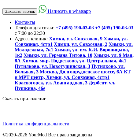
Написать в whatsapp
Заказать звонок
Контакты
Телефон для связи:
+7 (495) 190-03-03
+7 (495) 190-03-03
c 7:00 до 22:30
Адреса клиник:
Химки, ул. Совхозная, 9
Химки, ул.
Совхозная, 4стр1
Химки, ул. Совхозная, 2
Химки, ул.
Молодежная, 7к1
Химки, ул. им. К.И. Вороницына,
1к2
Химки, ул. Германа Титова, 10
Химки, ул. 9 Мая,
8А
Химки, мкр. Подрезково, ул. Центральная, 4к1
Путилково, ул. Новотушинская, 3
Путилково, ул.
Вольная, 3
Москва, Долгопрудненское шоссе, 6А
КТ
и МРТ центр, Химки, ул. Совхозная, 4стр1
Красногорск, ул. Авангардная, 3
Дербент, ул.
Пушкина, 46е
Скачать приложение
Политика конфиденциальности
©2020-2026 YourMed Все права защищены.