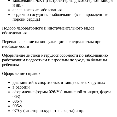
заболевания ЖКТ (гастроэнтерит, дисбактериоз, запоры
и др.)
аллергические заболевания
сердечно-сосудистые заболевания (в т.ч. врожденные
пороки сердца)
Подбор лабораторного и инструментального видов
обследования
Перенаправление на консультации к специалистам при
необходимости
Оформление листков нетрудоспособности по заболеванию
работающим подросткам и взрослым по уходу за больным
ребенком
Оформление справок:
для занятий в спортивных и танцевальных группах
в бассейн
оформление формы 026-У (+выписной эпикриз, форма
063)
086-у
095-у
079-у (санаторно-курортная карта) и пр.