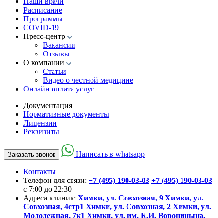
Наши врачи
Расписание
Программы
COVID-19
Пресс-центр
Вакансии
Отзывы
О компании
Статьи
Видео о честной медицине
Онлайн оплата услуг
Документация
Нормативные документы
Лицензии
Реквизиты
Написать в whatsapp
Заказать звонок
Контакты
Телефон для связи:
+7 (495) 190-03-03
+7 (495) 190-03-03
c 7:00 до 22:30
Адреса клиник:
Химки, ул. Совхозная, 9
Химки, ул.
Совхозная, 4стр1
Химки, ул. Совхозная, 2
Химки, ул.
Молодежная, 7к1
Химки, ул. им. К.И. Вороницына,