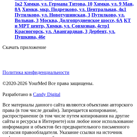
1к2
Химки, ул. Германа Титова, 10
Химки, ул. 9 Мая,
8А
Химки, мкр. Подрезково, ул. Центральная, 4к1
Путилково, ул. Новотушинская, 3
Путилково, ул.
Вольная, 3
Москва, Долгопрудненское шоссе, 6А
КТ
и МРТ центр, Химки, ул. Совхозная, 4стр1
Красногорск, ул. Авангардная, 3
Дербент, ул.
Пушкина, 46е
Скачать приложение
Политика конфиденциальности
©2020-2026 YourMed Все права защищены.
Разработано в
Candy Digital
Все материалы данного сайта являются объектами авторского
права (в том числе дизайн). Запрещается копирование,
распространение (в том числе путем копирования на другие
сайты и ресурсы в Интернете) или любое иное использование
информации и объектов без предварительного письменного
согласия правообладателя. Указание ссылки на источник