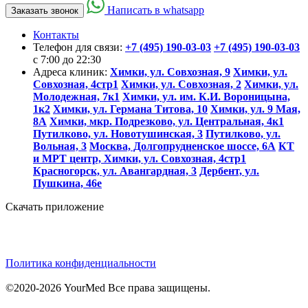
Написать в whatsapp
Заказать звонок
Контакты
Телефон для связи:
+7 (495) 190-03-03
+7 (495) 190-03-03
c 7:00 до 22:30
Адреса клиник:
Химки, ул. Совхозная, 9
Химки, ул.
Совхозная, 4стр1
Химки, ул. Совхозная, 2
Химки, ул.
Молодежная, 7к1
Химки, ул. им. К.И. Вороницына,
1к2
Химки, ул. Германа Титова, 10
Химки, ул. 9 Мая,
8А
Химки, мкр. Подрезково, ул. Центральная, 4к1
Путилково, ул. Новотушинская, 3
Путилково, ул.
Вольная, 3
Москва, Долгопрудненское шоссе, 6А
КТ
и МРТ центр, Химки, ул. Совхозная, 4стр1
Красногорск, ул. Авангардная, 3
Дербент, ул.
Пушкина, 46е
Скачать приложение
Политика конфиденциальности
©2020-2026 YourMed Все права защищены.