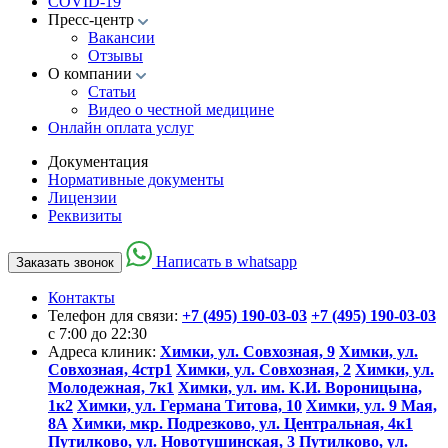
COVID-19
Пресс-центр
Вакансии
Отзывы
О компании
Статьи
Видео о честной медицине
Онлайн оплата услуг
Документация
Нормативные документы
Лицензии
Реквизиты
Написать в whatsapp
Заказать звонок
Контакты
Телефон для связи:
+7 (495) 190-03-03
+7 (495) 190-03-03
c 7:00 до 22:30
Адреса клиник:
Химки, ул. Совхозная, 9
Химки, ул.
Совхозная, 4стр1
Химки, ул. Совхозная, 2
Химки, ул.
Молодежная, 7к1
Химки, ул. им. К.И. Вороницына,
1к2
Химки, ул. Германа Титова, 10
Химки, ул. 9 Мая,
8А
Химки, мкр. Подрезково, ул. Центральная, 4к1
Путилково, ул. Новотушинская, 3
Путилково, ул.