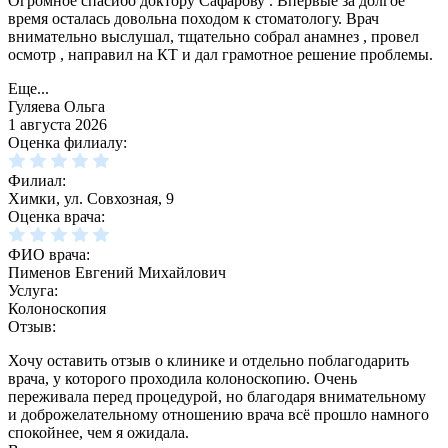
Огромное спасибо доктору Сафарову . Впервые за долгое
время осталась довольна походом к стоматологу. Врач
внимательно выслушал, тщательно собрал анамнез , провел
осмотр , направил на КТ и дал грамотное решение проблемы.
Еще...
Гуляева Ольга
1 августа 2026
Оценка филиалу:
Филиал:
Химки, ул. Совхозная, 9
Оценка врача:
ФИО врача:
Пименов Евгений Михайлович
Услуга:
Колоноскопия
Отзыв:
Хочу оставить отзыв о клинике и отдельно поблагодарить
врача, у которого проходила колоноскопию. Очень
переживала перед процедурой, но благодаря внимательному
и доброжелательному отношению врача всё прошло намного
спокойнее, чем я ожидала.