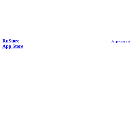
RuStore
Загрузите в
App Store