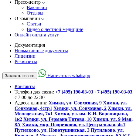
Пресс-центр
Вакансии
Отзывы
О компании
Статьи
Видео о честной медицине
Онлайн оплата услуг
Документация
Нормативные документы
Лицензии
Реквизиты
Написать в whatsapp
Заказать звонок
Контакты
Телефон для связи:
+7 (495) 190-03-03
+7 (495) 190-03-03
c 7:00 до 22:30
Адреса клиник:
Химки, ул. Совхозная, 9
Химки, ул.
Совхозная, 4стр1
Химки, ул. Совхозная, 2
Химки, ул.
Молодежная, 7к1
Химки, ул. им. К.И. Вороницына,
1к2
Химки, ул. Германа Титова, 10
Химки, ул. 9 Мая,
8А
Химки, мкр. Подрезково, ул. Центральная, 4к1
Путилково, ул. Новотушинская, 3
Путилково, ул.
Вольная, 3
Москва, Долгопрудненское шоссе, 6А
КТ