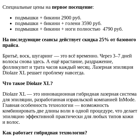
Специальные цены на
первое посещение
:
подмышки + бикини 2900 руб.
подмышки + бикини + голени 3590 руб.
подмышки + бикини + ноги полностью 4790 руб.
На
последующие сеансы действует скидка 25% от базового
прайса
.
Бритьё, воск, шугаринг — это всё временно. Через 3–7 дней
волосы снова здесь. А ещё врастание, раздражение,
фолликулит и трата часов каждый месяц. Лазерная эпиляция
Diolaze XL решает проблему навсегда.
Что такое Diolaze XL?
Diolaze XL — это инновационная гибридная лазерная система
для эпиляции, разработанная израильской компанией InMode.
Главная особенность технологии — возможность
комбинировать две длины волн в одной процедуре, что делает
эпиляцию эффективной практически для любых типов кожи
и волос.
Как работает гибридная технология?