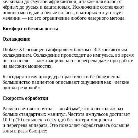
кельтской до смуглой африканской, а также для волос от
чёрных до русых и каштановых. Исключение составляют
полностью седые и белые волосы, в которых отсутствует
меланин — но это ограничение любого лазерного метода.
Комфорт и безопасность:
Охлаждение
Diolaze XL оснащён сапфировым блоком с 3D-контактным
охлаждением. Охлаждение происходит до импульса, во время
него и после — кожа защищена от перегрева даже при работе
на высоких мощностях.
Благодаря этому процедура практически безболезненна —
большинство пациентов описывают ощущения как «лёгкие
щипки резинкой».
Скорость обработки
Размер светового пятна — до 46 мм², что в несколько раз
больше стандартных манипул. Частота импульсов достигает
10 Гц (10 вспышек в секунду) без потери мощности
и перегрева аппарата. Это позволяет обрабатывать большие
зоны в разы быстрее: