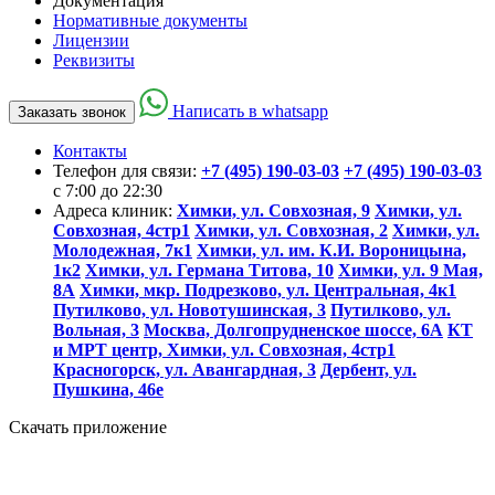
Документация
Нормативные документы
Лицензии
Реквизиты
Написать в whatsapp
Заказать звонок
Контакты
Телефон для связи:
+7 (495) 190-03-03
+7 (495) 190-03-03
c 7:00 до 22:30
Адреса клиник:
Химки, ул. Совхозная, 9
Химки, ул.
Совхозная, 4стр1
Химки, ул. Совхозная, 2
Химки, ул.
Молодежная, 7к1
Химки, ул. им. К.И. Вороницына,
1к2
Химки, ул. Германа Титова, 10
Химки, ул. 9 Мая,
8А
Химки, мкр. Подрезково, ул. Центральная, 4к1
Путилково, ул. Новотушинская, 3
Путилково, ул.
Вольная, 3
Москва, Долгопрудненское шоссе, 6А
КТ
и МРТ центр, Химки, ул. Совхозная, 4стр1
Красногорск, ул. Авангардная, 3
Дербент, ул.
Пушкина, 46е
Скачать приложение