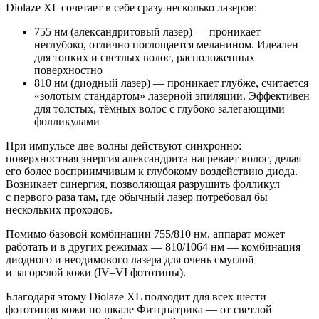
Diolaze XL сочетает в себе сразу несколько лазеров:
755 нм (александритовый лазер) — проникает
неглубоко, отлично поглощается меланином. Идеален
для тонких и светлых волос, расположенных
поверхностно
810 нм (диодный лазер) — проникает глубже, считается
«золотым стандартом» лазерной эпиляции. Эффективен
для толстых, тёмных волос с глубоко залегающими
фолликулами
При импульсе две волны действуют синхронно:
поверхностная энергия александрита нагревает волос, делая
его более восприимчивым к глубокому воздействию диода.
Возникает синергия, позволяющая разрушить фолликул
с первого раза там, где обычный лазер потребовал бы
нескольких проходов.
Помимо базовой комбинации 755/810 нм, аппарат может
работать и в других режимах — 810/1064 нм — комбинация
диодного и неодимового лазера для очень смуглой
и загорелой кожи (IV–VI фототипы).
Благодаря этому Diolaze XL подходит для всех шести
фототипов кожи по шкале Фитцпатрика — от светлой