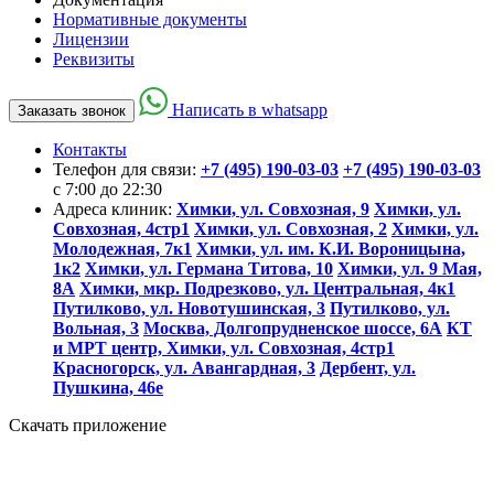
Нормативные документы
Лицензии
Реквизиты
Написать в whatsapp
Заказать звонок
Контакты
Телефон для связи:
+7 (495) 190-03-03
+7 (495) 190-03-03
c 7:00 до 22:30
Адреса клиник:
Химки, ул. Совхозная, 9
Химки, ул.
Совхозная, 4стр1
Химки, ул. Совхозная, 2
Химки, ул.
Молодежная, 7к1
Химки, ул. им. К.И. Вороницына,
1к2
Химки, ул. Германа Титова, 10
Химки, ул. 9 Мая,
8А
Химки, мкр. Подрезково, ул. Центральная, 4к1
Путилково, ул. Новотушинская, 3
Путилково, ул.
Вольная, 3
Москва, Долгопрудненское шоссе, 6А
КТ
и МРТ центр, Химки, ул. Совхозная, 4стр1
Красногорск, ул. Авангардная, 3
Дербент, ул.
Пушкина, 46е
Скачать приложение