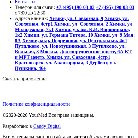
Контакты
Телефон для связи:
+7 (495) 190-03-03
+7 (495) 190-03-03
c 7:00 до 22:30
Адреса клиник:
Химки, ул. Совхозная, 9
Химки, ул.
Совхозная, 4стр1
Химки, ул. Совхозная, 2
Химки, ул.
Молодежная, 7к1
Химки, ул. им. К.И. Вороницына,
1к2
Химки, ул. Германа Титова, 10
Химки, ул. 9 Мая,
8А
Химки, мкр. Подрезково, ул. Центральная, 4к1
Путилково, ул. Новотушинская, 3
Путилково, ул.
Вольная, 3
Москва, Долгопрудненское шоссе, 6А
КТ
и МРТ центр, Химки, ул. Совхозная, 4стр1
Красногорск, ул. Авангардная, 3
Дербент, ул.
Пушкина, 46е
Скачать приложение
Политика конфиденциальности
©2020-2026 YourMed Все права защищены.
Разработано в
Candy Digital
Все материалы данного сайта являются объектами авторского