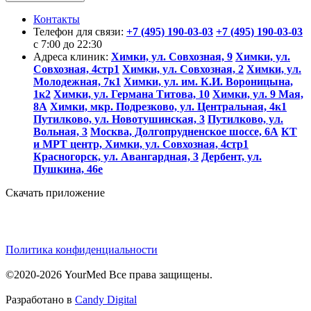
Контакты
Телефон для связи:
+7 (495) 190-03-03
+7 (495) 190-03-03
c 7:00 до 22:30
Адреса клиник:
Химки, ул. Совхозная, 9
Химки, ул.
Совхозная, 4стр1
Химки, ул. Совхозная, 2
Химки, ул.
Молодежная, 7к1
Химки, ул. им. К.И. Вороницына,
1к2
Химки, ул. Германа Титова, 10
Химки, ул. 9 Мая,
8А
Химки, мкр. Подрезково, ул. Центральная, 4к1
Путилково, ул. Новотушинская, 3
Путилково, ул.
Вольная, 3
Москва, Долгопрудненское шоссе, 6А
КТ
и МРТ центр, Химки, ул. Совхозная, 4стр1
Красногорск, ул. Авангардная, 3
Дербент, ул.
Пушкина, 46е
Скачать приложение
Политика конфиденциальности
©2020-2026 YourMed Все права защищены.
Разработано в
Candy Digital