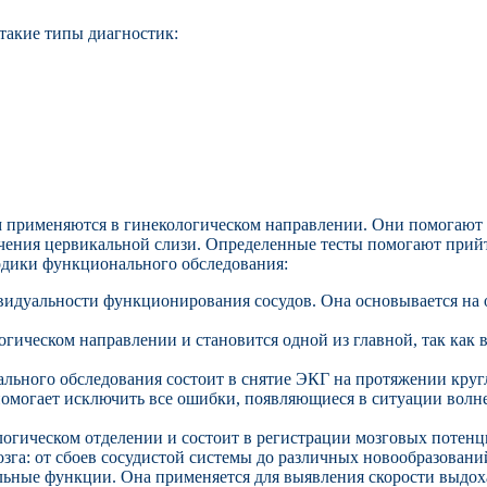
такие типы диагностик:
 применяются в гинекологическом направлении. Они помогают 
ачения цервикальной слизи. Определенные тесты помогают прий
одики функционального обследования:
идуальности функционирования сосудов. Она основывается на о
огическом направлении и становится одной из главной, так как 
льного обследования состоит в снятие ЭКГ на протяжении круг
 помогает исключить все ошибки, появляющиеся в ситуации волн
логическом отделении и состоит в регистрации мозговых потенц
озга: от сбоев сосудистой системы до различных новообразовани
льные функции. Она применяется для выявления скорости выдо