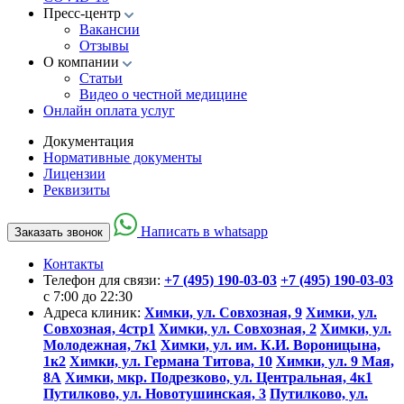
Пресс-центр
Вакансии
Отзывы
О компании
Статьи
Видео о честной медицине
Онлайн оплата услуг
Документация
Нормативные документы
Лицензии
Реквизиты
Написать в whatsapp
Заказать звонок
Контакты
Телефон для связи:
+7 (495) 190-03-03
+7 (495) 190-03-03
c 7:00 до 22:30
Адреса клиник:
Химки, ул. Совхозная, 9
Химки, ул.
Совхозная, 4стр1
Химки, ул. Совхозная, 2
Химки, ул.
Молодежная, 7к1
Химки, ул. им. К.И. Вороницына,
1к2
Химки, ул. Германа Титова, 10
Химки, ул. 9 Мая,
8А
Химки, мкр. Подрезково, ул. Центральная, 4к1
Путилково, ул. Новотушинская, 3
Путилково, ул.