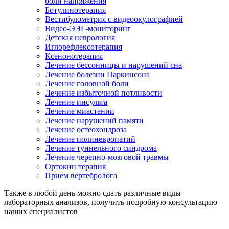
боли напряжения
Ботулинотерапия
Вестибулометрия с видеоокулографией
Видео-ЭЭГ-мониторинг
Детская неврология
Иглорефлексотерапия
Ксенонотерапия
Лечение бессонницы и нарушений сна
Лечение болезни Паркинсона
Лечение головной боли
Лечение избыточной потливости
Лечение инсульта
Лечение миастении
Лечение нарушений памяти
Лечение остеохондроза
Лечение полиневропатий
Лечение туннельного синдрома
Лечение черепно-мозговой травмы
Ортокин терапия
Прием вертебролога
Также в любой день можно сдать различные виды
лабораторных анализов, получить подробную консультацию
наших специалистов