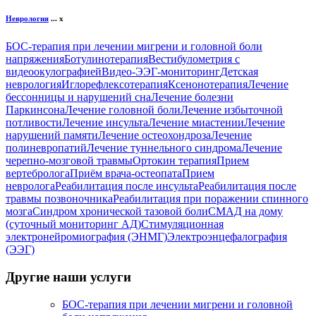
Неврология
...
x
БОС-терапия при лечении мигрени и головной боли
напряжения
Ботулинотерапия
Вестибулометрия с
видеоокулографией
Видео-ЭЭГ-мониторинг
Детская
неврология
Иглорефлексотерапия
Ксенонотерапия
Лечение
бессонницы и нарушений сна
Лечение болезни
Паркинсона
Лечение головной боли
Лечение избыточной
потливости
Лечение инсульта
Лечение миастении
Лечение
нарушений памяти
Лечение остеохондроза
Лечение
полиневропатий
Лечение туннельного синдрома
Лечение
черепно-мозговой травмы
Ортокин терапия
Прием
вертебролога
Приём врача-остеопата
Прием
невролога
Реабилитация после инсульта
Реабилитация после
травмы позвоночника
Реабилитация при поражении спинного
мозга
Синдром хронической тазовой боли
СМАД на дому
(суточный мониторинг АД)
Стимуляционная
электронейромиография (ЭНМГ)
Электроэнцефалография
(ЭЭГ)
Другие наши услуги
БОС-терапия при лечении мигрени и головной