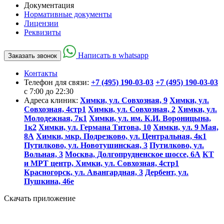
Документация
Нормативные документы
Лицензии
Реквизиты
Написать в whatsapp
Заказать звонок
Контакты
Телефон для связи:
+7 (495) 190-03-03
+7 (495) 190-03-03
c 7:00 до 22:30
Адреса клиник:
Химки, ул. Совхозная, 9
Химки, ул.
Совхозная, 4стр1
Химки, ул. Совхозная, 2
Химки, ул.
Молодежная, 7к1
Химки, ул. им. К.И. Вороницына,
1к2
Химки, ул. Германа Титова, 10
Химки, ул. 9 Мая,
8А
Химки, мкр. Подрезково, ул. Центральная, 4к1
Путилково, ул. Новотушинская, 3
Путилково, ул.
Вольная, 3
Москва, Долгопрудненское шоссе, 6А
КТ
и МРТ центр, Химки, ул. Совхозная, 4стр1
Красногорск, ул. Авангардная, 3
Дербент, ул.
Пушкина, 46е
Скачать приложение