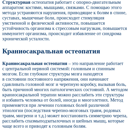
Структурная
остеопатия работает с опорно-двигательным
аппаратом: костями, мышцами, связками. С помощью этого
метода устраняются нарушения, приводящие к болям в спине,
суставах, мышечные боли, происходит стимуляция
умственной и физической активности, повышается
устойчивость организма к стрессовым нагрузкам, повышается
иммунитет организма, происходит избавление от синдрома
хронической усталости.
Краниосакральная остеопатия
Краниосакральная остеопатия
– это направление работает
с центральной нервной системой: головным и спинным
мозгом. Если глубокие структуры мозга находятся
в состоянии постоянного напряжения, они начинают
сдавливать головной мозг и черепную коробку, вызывая боль,
быть причиной многих патологических состояний. А методом
краниосакральной терапии можно расслабить эти структуры
и избавить человека от болей, иногда и многолетних. Метод
применяется при лечении головных болей различной
этиологии (последствия черепно-мозговых травм, родовых
травм, мигрени и т.д.) может восстановить симметрию черепа,
расслабить спазмыподзатылочных и шейных мышц, которые
чаще всего и приводят к головным болям.