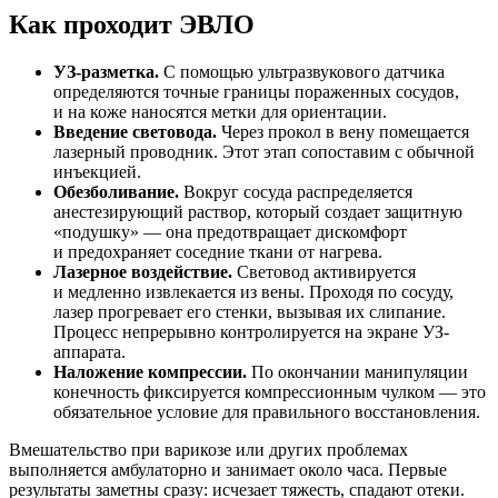
Как проходит
ЭВЛО
УЗ-разметка.
С помощью ультразвукового датчика
определяются точные границы пораженных сосудов,
и на коже наносятся метки для ориентации.
Введение световода.
Через прокол в вену помещается
лазерный проводник. Этот этап сопоставим с обычной
инъекцией.
Обезболивание.
Вокруг сосуда распределяется
анестезирующий раствор, который создает защитную
«подушку» — она предотвращает дискомфорт
и предохраняет соседние ткани от нагрева.
Лазерное воздействие.
Световод активируется
и медленно извлекается из вены. Проходя по сосуду,
лазер прогревает его стенки, вызывая их слипание.
Процесс непрерывно контролируется на экране УЗ-
аппарата.
Наложение компрессии.
По окончании манипуляции
конечность фиксируется компрессионным чулком — это
обязательное условие для правильного восстановления.
Вмешательство при варикозе или других проблемах
выполняется амбулаторно и занимает около часа. Первые
результаты заметны сразу: исчезает тяжесть, спадают отеки.