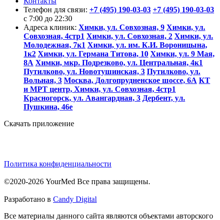
Контакты
Телефон для связи:
+7 (495) 190-03-03
+7 (495) 190-03-03
c 7:00 до 22:30
Адреса клиник:
Химки, ул. Совхозная, 9
Химки, ул.
Совхозная, 4стр1
Химки, ул. Совхозная, 2
Химки, ул.
Молодежная, 7к1
Химки, ул. им. К.И. Вороницына,
1к2
Химки, ул. Германа Титова, 10
Химки, ул. 9 Мая,
8А
Химки, мкр. Подрезково, ул. Центральная, 4к1
Путилково, ул. Новотушинская, 3
Путилково, ул.
Вольная, 3
Москва, Долгопрудненское шоссе, 6А
КТ
и МРТ центр, Химки, ул. Совхозная, 4стр1
Красногорск, ул. Авангардная, 3
Дербент, ул.
Пушкина, 46е
Скачать приложение
Политика конфиденциальности
©2020-2026 YourMed Все права защищены.
Разработано в
Candy Digital
Все материалы данного сайта являются объектами авторского