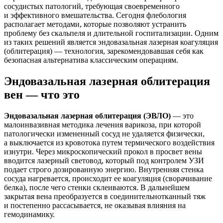
сосудистых патологий, требующая своевременного
и эффективного вмешательства. Сегодня флебология
располагает методами, которые позволяют устранить
проблему без скальпеля и длительной госпитализации. Одним
из таких решений является эндовазальная лазерная коагуляция
(облитерация) — технология, зарекомендовавшая себя как
безопасная альтернатива классическим операциям.
Эндовазальная лазерная облитерация
вен — что это
Эндовазальная лазерная облитерация (ЭВЛО)
— это
малоинвазивная методика лечения варикоза, при которой
патологически измененный сосуд не удаляется физически,
а выключается из кровотока путем термического воздействия
изнутри. Через микроскопический прокол в просвет вены
вводится лазерный световод, который под контролем УЗИ
подает строго дозированную энергию. Внутренняя стенка
сосуда нагревается, происходит ее коагуляция (сворачивание
белка), после чего стенки склеиваются. В дальнейшем
закрытая вена преобразуется в соединительнотканный тяж
и постепенно рассасывается, не оказывая влияния на
гемодинамику.