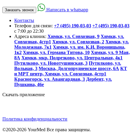
Написать в whatsapp
Заказать звонок
Контакты
Телефон для связи:
+7 (495) 190-03-03
+7 (495) 190-03-03
c 7:00 до 22:30
Адреса клиник:
Химки, ул. Совхозная, 9
Химки, ул.
Совхозная, 4стр1
Химки, ул. Совхозная, 2
Химки, ул.
Молодежная, 7к1
Химки, ул. им. К.И. Вороницына,
1к2
Химки, ул. Германа Титова, 10
Химки, ул. 9 Мая,
8А
Химки, мкр. Подрезково, ул. Центральная, 4к1
Путилково, ул. Новотушинская, 3
Путилково, ул.
Вольная, 3
Москва, Долгопрудненское шоссе, 6А
КТ
и МРТ центр, Химки, ул. Совхозная, 4стр1
Красногорск, ул. Авангардная, 3
Дербент, ул.
Пушкина, 46е
Скачать приложение
Политика конфиденциальности
©2020-2026 YourMed Все права защищены.