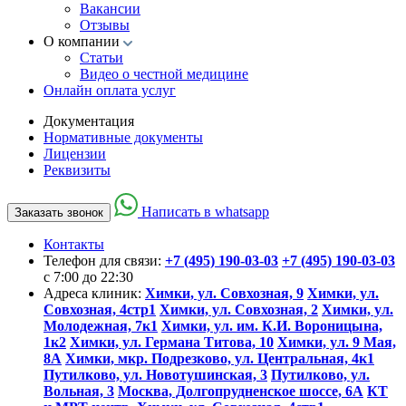
Вакансии
Отзывы
О компании
Статьи
Видео о честной медицине
Онлайн оплата услуг
Документация
Нормативные документы
Лицензии
Реквизиты
Написать в whatsapp
Заказать звонок
Контакты
Телефон для связи:
+7 (495) 190-03-03
+7 (495) 190-03-03
c 7:00 до 22:30
Адреса клиник:
Химки, ул. Совхозная, 9
Химки, ул.
Совхозная, 4стр1
Химки, ул. Совхозная, 2
Химки, ул.
Молодежная, 7к1
Химки, ул. им. К.И. Вороницына,
1к2
Химки, ул. Германа Титова, 10
Химки, ул. 9 Мая,
8А
Химки, мкр. Подрезково, ул. Центральная, 4к1
Путилково, ул. Новотушинская, 3
Путилково, ул.
Вольная, 3
Москва, Долгопрудненское шоссе, 6А
КТ