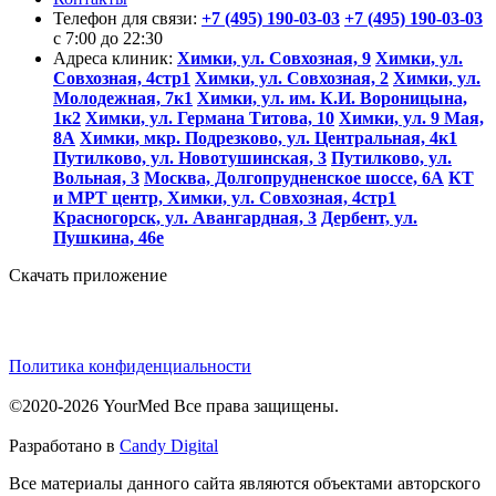
Телефон для связи:
+7 (495) 190-03-03
+7 (495) 190-03-03
c 7:00 до 22:30
Адреса клиник:
Химки, ул. Совхозная, 9
Химки, ул.
Совхозная, 4стр1
Химки, ул. Совхозная, 2
Химки, ул.
Молодежная, 7к1
Химки, ул. им. К.И. Вороницына,
1к2
Химки, ул. Германа Титова, 10
Химки, ул. 9 Мая,
8А
Химки, мкр. Подрезково, ул. Центральная, 4к1
Путилково, ул. Новотушинская, 3
Путилково, ул.
Вольная, 3
Москва, Долгопрудненское шоссе, 6А
КТ
и МРТ центр, Химки, ул. Совхозная, 4стр1
Красногорск, ул. Авангардная, 3
Дербент, ул.
Пушкина, 46е
Скачать приложение
Политика конфиденциальности
©2020-2026 YourMed Все права защищены.
Разработано в
Candy Digital
Все материалы данного сайта являются объектами авторского