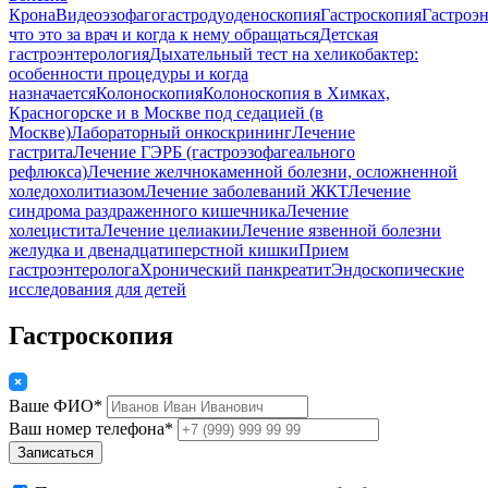
Крона
Видеоэзофагогастродуоденоскопия
Гастроскопия
Гастроэн
что это за врач и когда к нему обращаться
Детская
гастроэнтерология
Дыхательный тест на хеликобактер:
особенности процедуры и когда
назначается
Колоноскопия
Колоноскопия в Химках,
Красногорске и в Москве под седацией (в
Москве)
Лабораторный онкоскрининг
Лечение
гастрита
Лечение ГЭРБ (гастроэзофагеального
рефлюкса)
Лечение желчнокаменной болезни, осложненной
холедохолитиазом
Лечение заболеваний ЖКТ
Лечение
синдрома раздраженного кишечника
Лечение
холецистита
Лечение целиакии
Лечение язвенной болезни
желудка и двенадцатиперстной кишки
Прием
гастроэнтеролога
Хронический панкреатит
Эндоскопические
исследования для детей
Гастроскопия
Ваше ФИО*
Ваш номер телефона*
Записаться